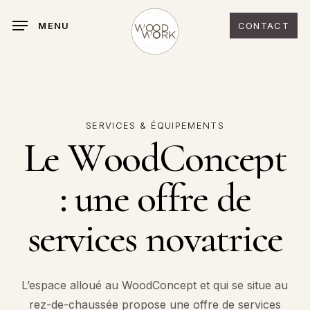
Skip
MENU
CONTACT
to
main
content
SERVICES
&
ÉQUIPEMENTS
L
e
W
o
o
d
C
o
n
c
e
p
t
:
u
n
e
o
f
f
r
e
d
e
s
e
r
v
i
c
e
s
n
o
v
a
t
r
i
c
e
L’espace alloué au WoodConcept et qui se situe au
rez-de-chaussée propose une offre de services